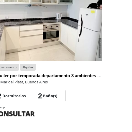
partamento
Alquiler
Departamento
alquiler por temporada departamento 3 ambientes zona shopping Aldrey
departament
:
Mar del Plata, Buenos Aires
En:
Mar del Pl
2
2
4
Dormitorios
Baño(s)
Dormito
CIO
PRECIO
ONSULTAR
US$170
DÓLARES AME