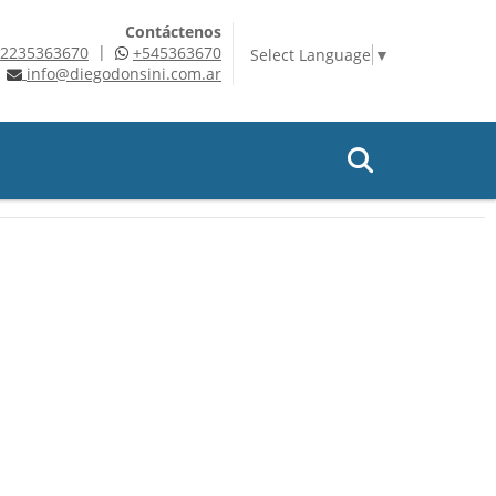
Contáctenos
|
2235363670
+545363670
Select Language
▼
info@diegodonsini.com.ar