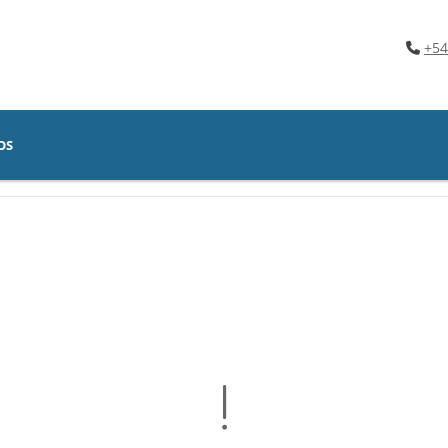
+54
OS