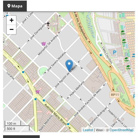
Mapa
+
−
100 m
500 ft
Leaflet
| Wasi - ©
OpenStreetMap