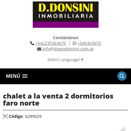
Contáctenos
|
+542235363670
+545363670
info@diegodonsini.com.ar
Select Language
▼
MENÚ
chalet a la venta 2 dormitorios
faro norte
Código
: 6289029