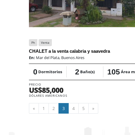
Ph
Venta
CHALET a la venta calabria y saavedra
En:
Mar del Plata, Buenos Aires
0
2
105
Dormitorios
Baño(s)
Área m
PRECIO
US$85,000
DÓLARES AMERICANOS
Anterior
Siguiente
«
1
2
3
4
5
»