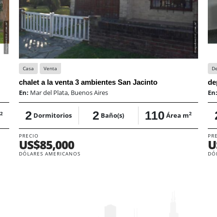
Casa
Venta
D
chalet a la venta 3 ambientes San Jacinto
En:
Mar del Plata, Buenos Aires
En
2
2
110
2
2
Dormitorios
Baño(s)
Área m
PRECIO
PR
US$85,000
U
DÓLARES AMERICANOS
DÓ