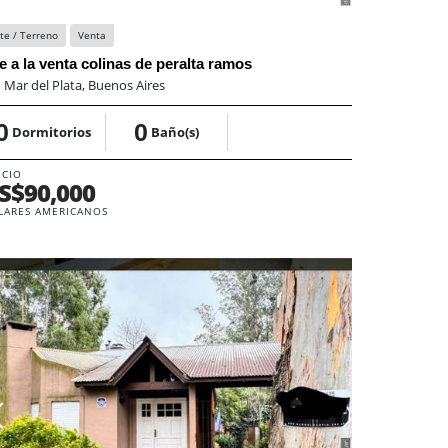
te / Terreno
Venta
te a la venta colinas de peralta ramos
:
Mar del Plata, Buenos Aires
0
0
Dormitorios
Baño(s)
ECIO
S$90,000
LARES AMERICANOS