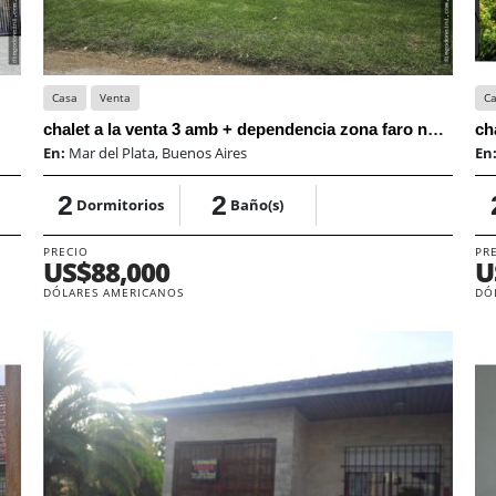
Casa
Venta
C
chalet a la venta 3 amb + dependencia zona faro norte
ch
En:
Mar del Plata, Buenos Aires
En
2
2
Dormitorios
Baño(s)
PRECIO
PR
US$88,000
U
DÓLARES AMERICANOS
DÓ