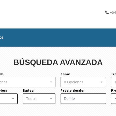
+54
OS
BÚSQUEDA AVANZADA
d:
Zona:
Ti
ones
0 Opciones
ios:
Baños:
Precio desde:
Pr
Todos