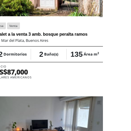
asa
Venta
alet a la venta 3 amb. bosque peralta ramos
:
Mar del Plata, Buenos Aires
2
2
135
2
Dormitorios
Baño(s)
Área m
ECIO
S$87,000
LARES AMERICANOS