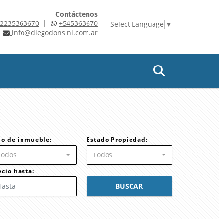
Contáctenos
|
2235363670
+545363670
Select Language
▼
info@diegodonsini.com.ar
po de inmueble:
Estado Propiedad:
Todos
Todos
ecio hasta:
BUSCAR