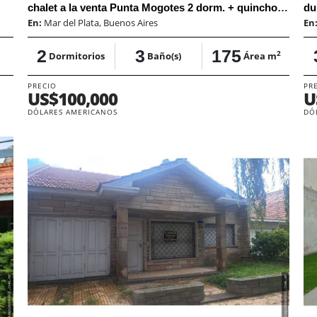
chalet a la venta Punta Mogotes 2 dorm. + quincho y entrepiso
du
En:
Mar del Plata, Buenos Aires
En
2
3
175
2
Dormitorios
Baño(s)
Área m
PRECIO
PR
US$100,000
U
DÓLARES AMERICANOS
DÓ