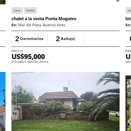
Casa
Venta
Lo
chalet a la venta Punta Mogotes
lo
En:
Mar del Plata, Buenos Aires
En
2
2
Dormitorios
Baño(s)
PRECIO
PR
US$95,000
U
DÓLARES AMERICANOS
DÓ