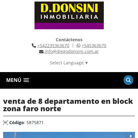
Contáctenos
|
+542235363670
+545363670
info@diegodonsini.com.ar
Select Language
▼
MENÚ
venta de 8 departamento en block
zona faro norte
Código
: 5875871