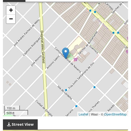
+
−
100 m
500 ft
Leaflet
| Wasi - ©
OpenStreetMap
Street View