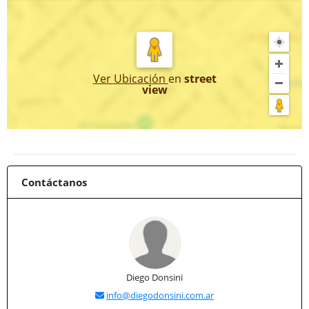
Ver Ubicación
en
street
view
Contáctanos
Diego Donsini
info@diegodonsini.com.ar