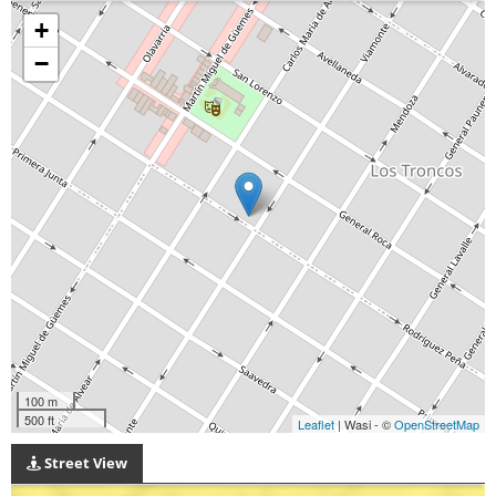
+
−
100 m
500 ft
Leaflet
| Wasi - ©
OpenStreetMap
Street View