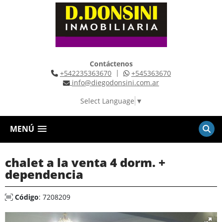
Contáctenos
|
+542235363670
+545363670
info@diegodonsini.com.ar
Select Language
▼
MENÚ
chalet a la venta 4 dorm. +
dependencia
Código
: 7208209