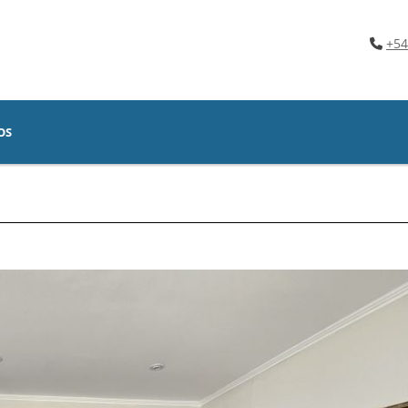
+54
OS