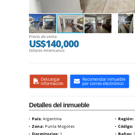
Precio de venta
US$140,000
Dólares Americanos
Descargar
Recomendar inmueble
información
por correo electrónico
Detalles del inmueble
País:
Argentina
Región:
Zona:
Punta Mogotes
Código:
Dormitorios:
1
Baños: