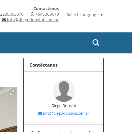
Contáctenos
|
2235363670
+545363670
Select Language
▼
info@diegodonsini.com.ar
Contáctanos
Diego Donsini
info@diegodonsini.com.ar