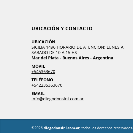
UBICACIÓN Y CONTACTO
UBICACIÓN
SICILIA 1496 HORARIO DE ATENCION: LUNES A
SABADO DE 10 A 15 HS
Mar del Plata - Buenos Aires - Argentina
MÓVIL
+545363670
TELÉFONO
+542235363670
EMAIL
info@diegodonsini.com.ar
©2026
diegodonsini.com.ar
, todos los derechos reservados.