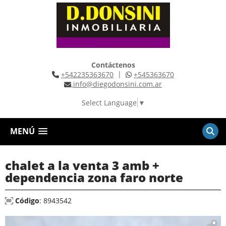
Contáctenos
|
+542235363670
+545363670
info@diegodonsini.com.ar
Select Language
▼
MENÚ
chalet a la venta 3 amb +
dependencia zona faro norte
Código
: 8943542