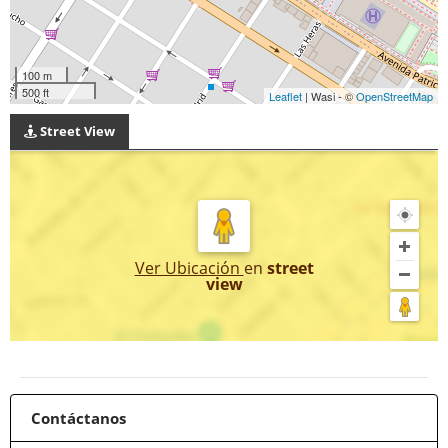
100 m
500 ft
Leaflet
| Wasi - ©
OpenStreetMap
Street View
Ver Ubicación
en
street
view
Contáctanos