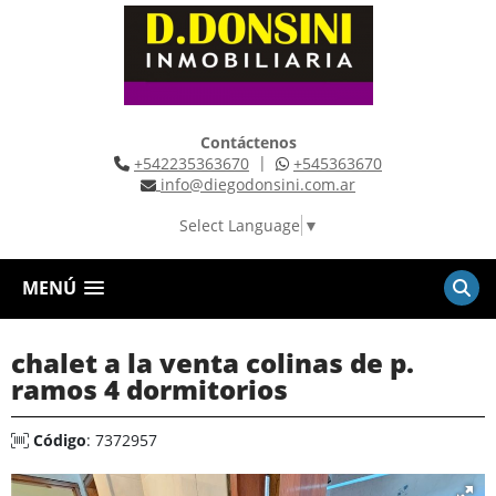
Contáctenos
|
+542235363670
+545363670
info@diegodonsini.com.ar
Select Language
▼
MENÚ
chalet a la venta colinas de p.
ramos 4 dormitorios
Código
: 7372957