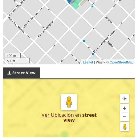
100 m
500 ft
Leaflet
| Wasi - ©
OpenStreetMap
Street View
Ver Ubicación
en
street
view