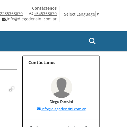
Contáctenos
|
2235363670
+545363670
Select Language
▼
info@diegodonsini.com.ar
Contáctanos
Diego Donsini
info@diegodonsini.com.ar