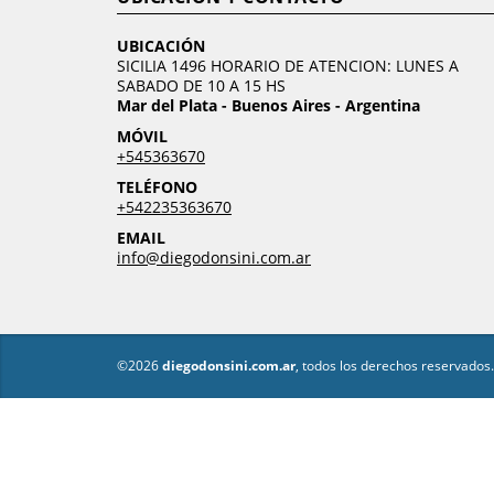
UBICACIÓN
SICILIA 1496 HORARIO DE ATENCION: LUNES A
SABADO DE 10 A 15 HS
Mar del Plata - Buenos Aires - Argentina
MÓVIL
+545363670
TELÉFONO
+542235363670
EMAIL
info@diegodonsini.com.ar
©2026
diegodonsini.com.ar
, todos los derechos reservados.