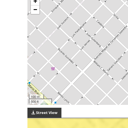
+
−
100 m
500 ft
Street View