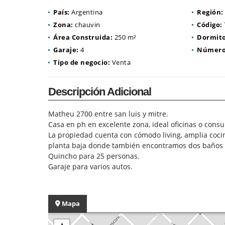
País:
Argentina
Región:
Zona:
chauvin
Código:
Área Construida:
250 m²
Dormito
Garaje:
4
Número 
Tipo de negocio:
Venta
Descripción Adicional
Matheu 2700 entre san luis y mitre.
Casa en ph en excelente zona, ideal oficinas o consul
La propiedad cuenta con cómodo living, amplia cocin
planta baja donde también encontramos dos baños c
Quincho para 25 personas.
Garaje para varios autos.
Mapa