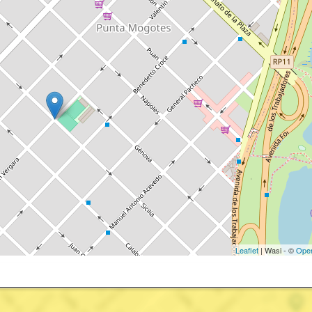
Leaflet
| Wasi - ©
Ope