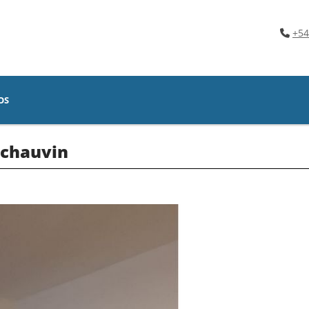
+54
OS
 chauvin