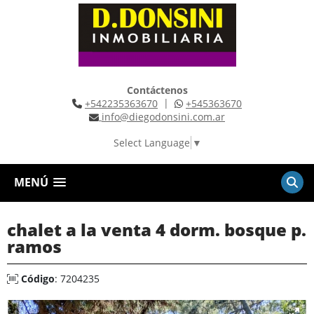
Contáctenos
|
+542235363670
+545363670
info@diegodonsini.com.ar
Select Language
▼
MENÚ
chalet a la venta 4 dorm. bosque p.
ramos
Código
: 7204235