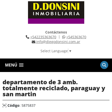
Contáctenos
|
+542235363670
+545363670
info@diegodonsini.com.ar
Select Language
▼
MENÚ
departamento de 3 amb.
totalmente reciclado, paraguay y
san martin
Código
: 5875837