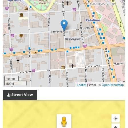
100 m
500 ft
Leaflet
| Wasi - ©
OpenStreetMap
Street View