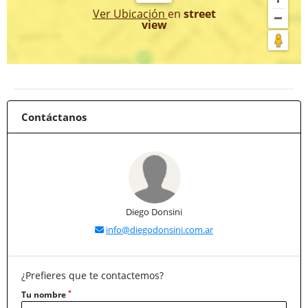
Ver Ubicación
en
street
view
Contáctanos
Diego Donsini
info@diegodonsini.com.ar
¿Prefieres que te contactemos?
*
Tu nombre